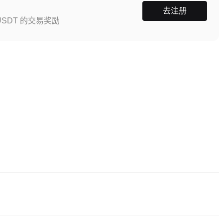
去注册
SDT 的交易奖励
），点击 “注册”，提供邮箱或手机号，设置密码，并通过确认链接或短信验证码完