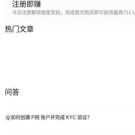
注册即赚
今日注册解锁独家奖励，完成首次购买即可获得最高711 U
热门文章
问答
如何创建 P网 账户并完成 KYC 验证？
Q
创建账户需访问
注册页面
或下载 P网 应用（iOS/Android
A