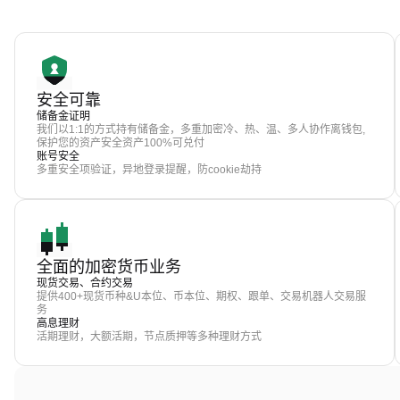
安全可靠
储备金证明
我们以1:1的方式持有储备金，多重加密冷、热、温、多人协作离钱包,
保护您的资产安全资产100%可兑付
账号安全
多重安全项验证，异地登录提醒，防cookie劫持
全面的加密货币业务
现货交易、合约交易
提供400+现货币种&U本位、币本位、期权、跟单、交易机器人交易服
务
高息理财
活期理财，大额活期，节点质押等多种理财方式