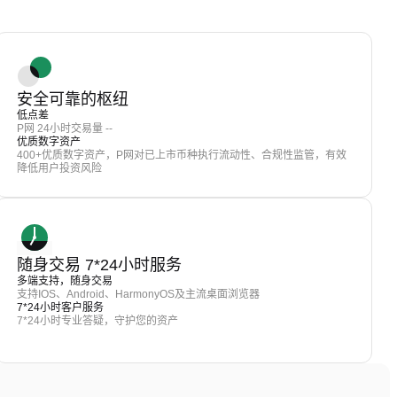
安全可靠的枢纽
低点差
P网 24小时交易量 --
优质数字资产
400+优质数字资产，P网对已上市币种执行流动性、合规性监管，有效
降低用户投资风险
随身交易 7*24小时服务
多端支持，随身交易
支持IOS、Android、HarmonyOS及主流桌面浏览器
7*24小时客户服务
7*24小时专业答疑，守护您的资产