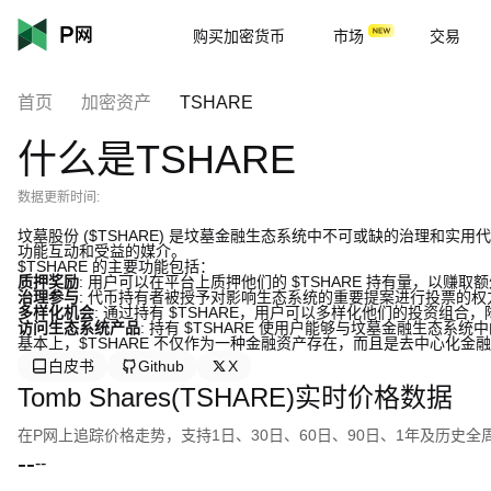
购买加密货币
市场
交易
首页
加密资产
TSHARE
什么是TSHARE
数据更新时间:
坟墓股份 ($TSHARE) 是坟墓金融生态系统中不可或缺的治理和
功能互动和受益的媒介。
$TSHARE 的主要功能包括：
质押奖励
: 用户可以在平台上质押他们的 $TSHARE 持有量，以赚
治理参与
: 代币持有者被授予对影响生态系统的重要提案进行投票的
多样化机会
: 通过持有 $TSHARE，用户可以多样化他们的投资组
访问生态系统产品
: 持有 $TSHARE 使用户能够与坟墓金融生态
基本上，$TSHARE 不仅作为一种金融资产存在，而且是去中心化
白皮书
Github
X
Tomb Shares(TSHARE)实时价格数据
在P网上追踪价格走势，支持1日、30日、60日、90日、1年及历史
--
--