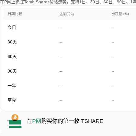
在P网上追踪Tomb Shares价格走势，支持1日、30日、60日、90日
日期比较
金额变动
涨跌幅 (%)
今日
--
--
30天
--
--
60天
--
--
90天
--
--
一年
--
--
至今
--
--
在
P网
购买你的第一枚 TSHARE