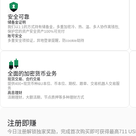
安全可靠
储备金证明
我们以1:1的方式持有储备金，多重加密冷、热、温、多人协作离钱包,
保护您的资产安全资产100%可兑付
账号安全
多重安全项验证，异地登录提醒，防cookie劫持
全面的加密货币业务
现货交易、合约交易
提供400+现货币种&U本位、币本位、期权、跟单、交易机器人交易服
务
高息理财
活期理财，大额活期，节点质押等多种理财方式
注册即赚
今日注册解锁独家奖励，完成首次购买即可获得最高711 US