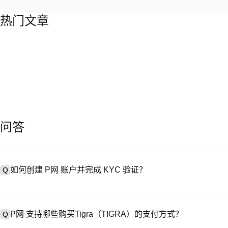
热门文章
问答
如何创建 P网 账户并完成 KYC 验证？
Q
创建账户需访问
注册页面
或下载 P网 应用（iOS/Android），
A
成验证。注册后进入 “设置→安全与验证”，上传有效身份证件和自拍。验
P网 支持哪些购买Tigra（TIGRA）的支付方式？
Q