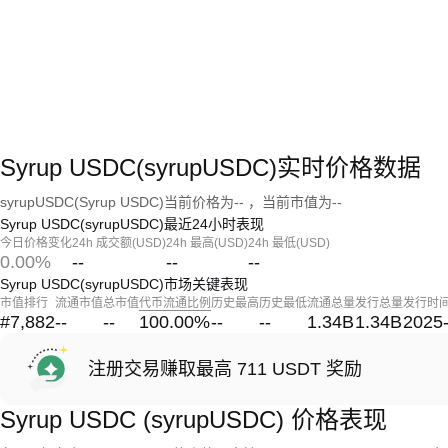
Syrup USDC(syrupUSDC)实时价格数据
syrupUSDC(Syrup USDC)当前价格为-- ，当前市值为--
Syrup USDC(syrupUSDC)最近24小时表现
今日价格变化
24h 成交额(USD)
24h 最高(USD)
24h 最低(USD)
0.00%
--
--
--
Syrup USDC(syrupUSDC)市场关键表现
市值排行
流通市值
总市值
代币流通比例
历史最高
历史最低
流通总量
发行总量
发行时
#7,882
--
--
100.00
%
--
--
1.34B
1.34B
2025
注册交易赚取最高 711 USDT 奖励
Syrup USDC (syrupUSDC) 价格表现