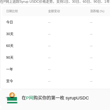
在P网上追踪Syrup USDC价格走势，支持1日、30日、60日、90日、
日期比较
金额变动
涨跌幅 (%)
今日
--
--
30天
--
--
60天
--
--
90天
--
--
一年
--
--
至今
--
--
在
P网
购买你的第一枚 syrupUSDC