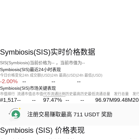
Symbiosis(SIS)实时价格数据
SIS(Symbiosis)当前价格为-- ，当前市值为--
Symbiosis(SIS)最近24小时表现
今日价格变化
24h 成交额(USD)
24h 最高(USD)
24h 最低(USD)
-2.00%
--
--
--
Symbiosis(SIS)市场关键表现
市值排行
流通市值
总市值
代币流通比例
历史最高
历史最低
流通总量
发行总量
发
#1,517
--
--
97.47
%
--
--
96.97M
99.48M
20
注册交易赚取最高 711 USDT 奖励
Symbiosis (SIS) 价格表现