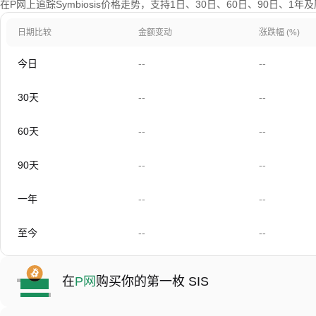
在P网上追踪Symbiosis价格走势，支持1日、30日、60日、90日、1
日期比较
金额变动
涨跌幅 (%)
今日
--
--
30天
--
--
60天
--
--
90天
--
--
一年
--
--
至今
--
--
在
P网
购买你的第一枚 SIS