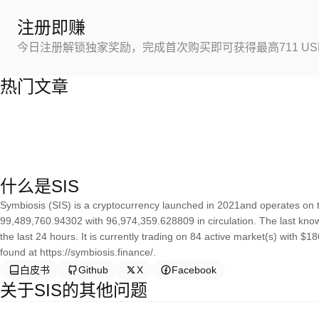
注册即赚
今日注册解锁独家奖励，完成首次购买即可获得最高711 US
热门文章
什么是SIS
Symbiosis (SIS) is a cryptocurrency launched in 2021and operates on 
99,489,760.94302 with 96,974,359.628809 in circulation. The last kno
the last 24 hours. It is currently trading on 84 active market(s) with $
found at https://symbiosis.finance/.
白皮书
Github
X
Facebook
关于SIS的其他问题