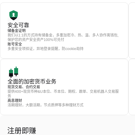
安全可靠
储备金证明
我们以1:1的方式持有储备金，多重加密冷、热、温、多人协作离钱包,
保护您的资产安全资产100%可兑付
账号安全
多重安全项验证，异地登录提醒，防cookie劫持
全面的加密货币业务
现货交易、合约交易
提供400+现货币种&U本位、币本位、期权、跟单、交易机器人交易服
务
高息理财
活期理财，大额活期，节点质押等多种理财方式
注册即赚