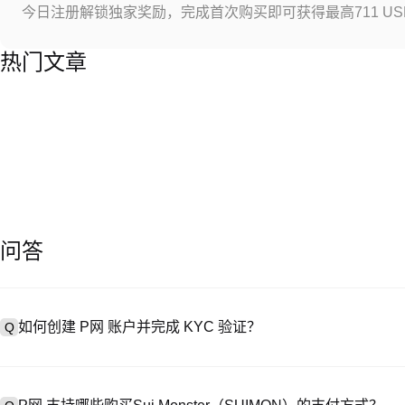
今日注册解锁独家奖励，完成首次购买即可获得最高711 US
热门文章
问答
如何创建 P网 账户并完成 KYC 验证？
Q
创建账户需访问
注册页面
或下载 P网 应用（iOS/Android），
A
成验证。注册后进入 “设置→安全与验证”，上传有效身份证件和自拍。验