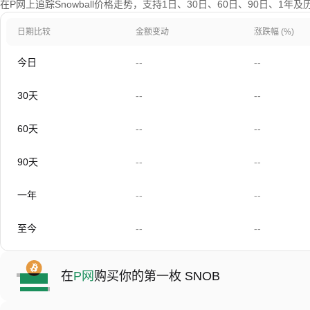
在P网上追踪Snowball价格走势，支持1日、30日、60日、90日、1年
日期比较
金额变动
涨跌幅 (%)
今日
--
--
30天
--
--
60天
--
--
90天
--
--
一年
--
--
至今
--
--
在
P网
购买你的第一枚 SNOB