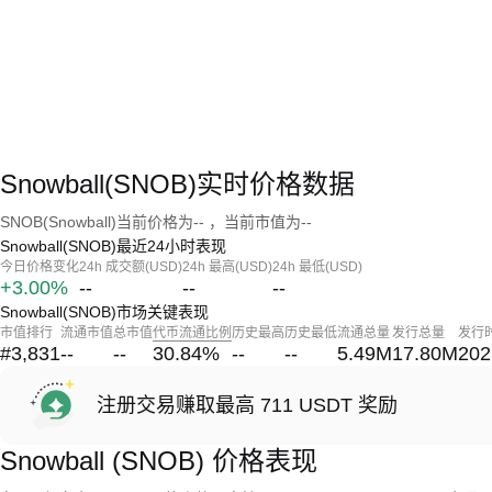
Snowball(SNOB)实时价格数据
SNOB(Snowball)当前价格为-- ，当前市值为--
Snowball(SNOB)最近24小时表现
今日价格变化
24h 成交额(USD)
24h 最高(USD)
24h 最低(USD)
+3.00%
--
--
--
Snowball(SNOB)市场关键表现
市值排行
流通市值
总市值
代币流通比例
历史最高
历史最低
流通总量
发行总量
发行
#3,831
--
--
30.84
%
--
--
5.49M
17.80M
202
注册交易赚取最高 711 USDT 奖励
Snowball (SNOB) 价格表现