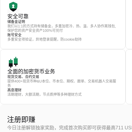
安全可靠
储备金证明
我们以1:1的方式持有储备金，多重加密冷、热、温、多人协作离钱包,
保护您的资产安全资产100%可兑付
账号安全
多重安全项验证，异地登录提醒，防cookie劫持
全面的加密货币业务
现货交易、合约交易
提供400+现货币种&U本位、币本位、期权、跟单、交易机器人交易服
务
高息理财
活期理财，大额活期，节点质押等多种理财方式
注册即赚
今日注册解锁独家奖励，完成首次购买即可获得最高711 US