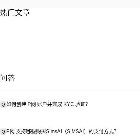
热门文章
问答
如何创建 P网 账户并完成 KYC 验证？
Q
创建账户需访问
注册页面
或下载 P网 应用（iOS/Android），
A
成验证。注册后进入 “设置→安全与验证”，上传有效身份证件和自拍。验
P网 支持哪些购买SimsAI（SIMSAI）的支付方式？
Q