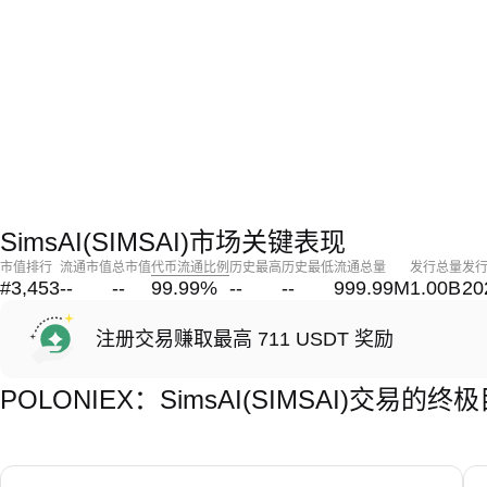
SimsAI(SIMSAI)市场关键表现
市值排行
流通市值
总市值
代币流通比例
历史最高
历史最低
流通总量
发行总量
发
#3,453
--
--
99.99
%
--
--
999.99M
1.00B
20
注册交易赚取最高 711 USDT 奖励
POLONIEX：SimsAI(SIMSAI)交易的终