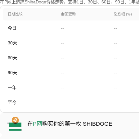
在P网上追踪ShibaDoge价格走势，支持1日、30日、60日、90日、1
日期比较
金额变动
涨跌幅 (%)
今日
--
--
30天
--
--
60天
--
--
90天
--
--
一年
--
--
至今
--
--
在
P网
购买你的第一枚 SHIBDOGE