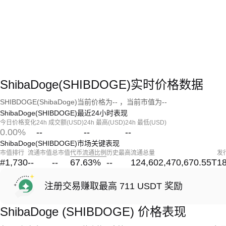
ShibaDoge(SHIBDOGE)实时价格数据
SHIBDOGE(ShibaDoge)当前价格为-- ，当前市值为--
ShibaDoge(SHIBDOGE)最近24小时表现
今日价格变化
24h 成交额(USD)
24h 最高(USD)
24h 最低(USD)
0.00%
--
--
--
ShibaDoge(SHIBDOGE)市场关键表现
市值排行
流通市值
总市值
代币流通比例
历史最高
流通总量
发
#1,730
--
--
67.63
%
--
124,602,470,670.55T
18
注册交易赚取最高 711 USDT 奖励
ShibaDoge (SHIBDOGE) 价格表现