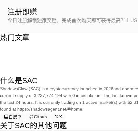
注册即赚
今日注册解锁独家奖励，完成首次购买即可获得最高711 US
热门文章
什么是SAC
ShadowsClaw (SAC) is a cryptocurrency launched in 2026and operate
current supply of 3,237,774.194 with 0 in circulation. The last know
the last 24 hours. It is currently trading on 1 active market(s) with $2
found at https://shadowsagent.net/#/home.
白皮书
Github
X
关于SAC的其他问题