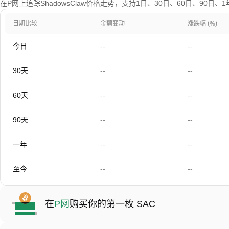
在P网上追踪ShadowsClaw价格走势，支持1日、30日、60日、90日
日期比较
金额变动
涨跌幅 (%)
今日
--
--
30天
--
--
60天
--
--
90天
--
--
一年
--
--
至今
--
--
在
P网
购买你的第一枚 SAC