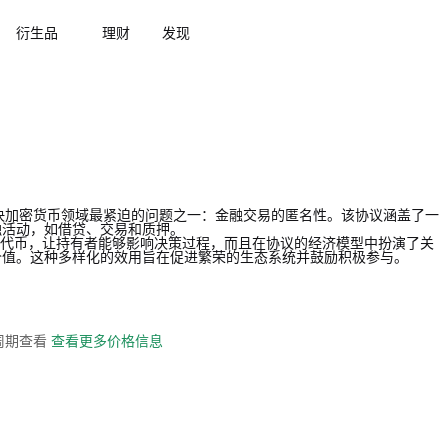
衍生品
理财
发现
，旨在解决加密货币领域最紧迫的问题之一：金融交易的匿名性。该协议涵盖了一
融活动，如借贷、交易和质押。
不仅作为治理代币，让持有者能够影响决策过程，而且在协议的经济模型中扮演了关
价值。这种多样化的效用旨在促进繁荣的生态系统并鼓励积极参与。
全周期查看
查看更多价格信息