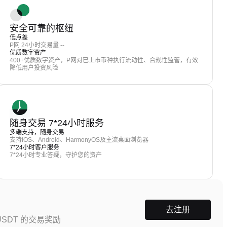
安全可靠的枢纽
低点差
P网 24小时交易量 --
优质数字资产
400+优质数字资产，P网对已上市币种执行流动性、合规性监管，有效
降低用户投资风险
随身交易 7*24小时服务
多端支持，随身交易
支持IOS、Android、HarmonyOS及主流桌面浏览器
7*24小时客户服务
7*24小时专业答疑，守护您的资产
去注册
SDT 的交易奖励