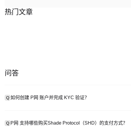
热门文章
问答
如何创建 P网 账户并完成 KYC 验证？
Q
创建账户需访问
注册页面
或下载 P网 应用（iOS/Android
A
成验证。注册后进入 “设置→安全与验证”，上传有效身份证件和自拍。
P网 支持哪些购买Shade Protocol（SHD）的支付方式？
Q