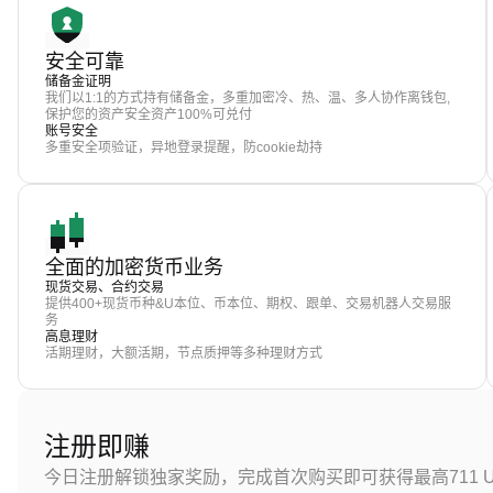
安全可靠
储备金证明
我们以1:1的方式持有储备金，多重加密冷、热、温、多人协作离钱包,
保护您的资产安全资产100%可兑付
账号安全
多重安全项验证，异地登录提醒，防cookie劫持
全面的加密货币业务
现货交易、合约交易
提供400+现货币种&U本位、币本位、期权、跟单、交易机器人交易服
务
高息理财
活期理财，大额活期，节点质押等多种理财方式
注册即赚
今日注册解锁独家奖励，完成首次购买即可获得最高711 U