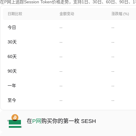
在P网上追踪Session Token价格走势，支持1日、30日、60日、90日
日期比较
金额变动
涨跌幅 (%)
今日
--
--
30天
--
--
60天
--
--
90天
--
--
一年
--
--
至今
--
--
在
P网
购买你的第一枚 SESH