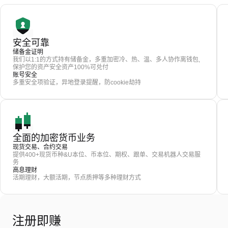
安全可靠
储备金证明
我们以1:1的方式持有储备金，多重加密冷、热、温、多人协作离钱包,
保护您的资产安全资产100%可兑付
账号安全
多重安全项验证，异地登录提醒，防cookie劫持
全面的加密货币业务
现货交易、合约交易
提供400+现货币种&U本位、币本位、期权、跟单、交易机器人交易服
务
高息理财
活期理财，大额活期，节点质押等多种理财方式
注册即赚