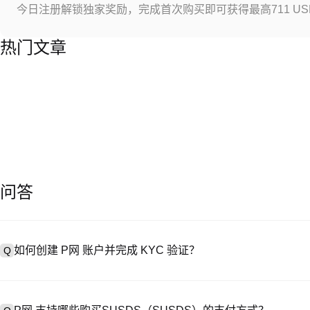
今日注册解锁独家奖励，完成首次购买即可获得最高711 US
热门文章
问答
如何创建 P网 账户并完成 KYC 验证？
Q
创建账户需访问
注册页面
或下载 P网 应用（iOS/Android），
A
成验证。注册后进入 “设置→安全与验证”，上传有效身份证件和自拍。验