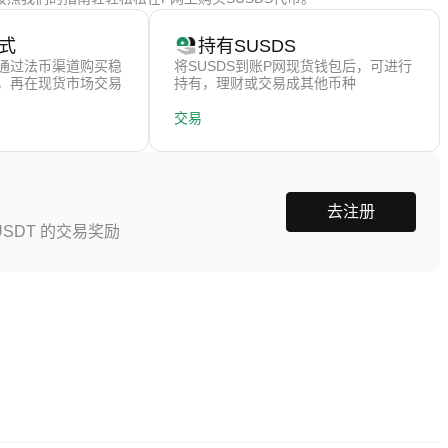
式
持有SUSDS
通过法币渠道购买稳
将SUSDS到账P网现货钱包后，可进行
），再在现货市场交易
持有，理财或交易成其他币种
交易
去注册
SDT 的交易奖励