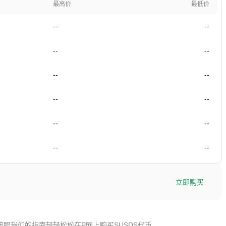
最高价
最低价
--
--
--
--
--
--
--
--
--
--
--
--
立即购买
按照我们的指南轻轻松松在P网上购买SUSDS代币。