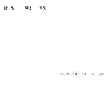
衍生品
理财
发现
24小时
1周
1月
1年
全部