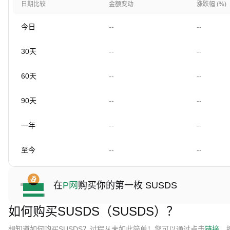
日期比较
金额变动
涨跌幅 (%)
今日
--
--
30天
--
--
60天
--
--
90天
--
--
一年
--
--
至今
--
--
在
P网
购买你的第一枚 SUSDS
如何购买SUSDS（SUSDS）？
想知道如何购买SUSDS？过程从未如此简单！您可以通过点击
链接
，