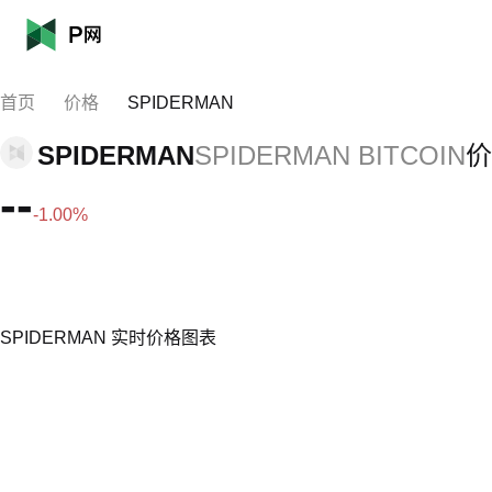
首页
价格
SPIDERMAN
SPIDERMAN
SPIDERMAN BITCOIN
价
--
-1.00%
SPIDERMAN 实时价格图表