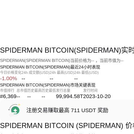
SPIDERMAN BITCOIN(SPIDERMAN
SPIDERMAN(SPIDERMAN BITCOIN)当前价格为-- ，当前市值为--
SPIDERMAN BITCOIN(SPIDERMAN)最近24小时表现
今日价格变化
24h 成交额(USD)
24h 最高(USD)
24h 最低(USD)
-1.00%
--
--
--
SPIDERMAN BITCOIN(SPIDERMAN)市场关键表现
市值排行
总市值
历史最高
历史最低
发行总量
发行时间
#6,369
--
--
--
99,994.58T
2023-10-20
注册交易赚取最高 711 USDT 奖励
SPIDERMAN BITCOIN (SPIDERMAN)