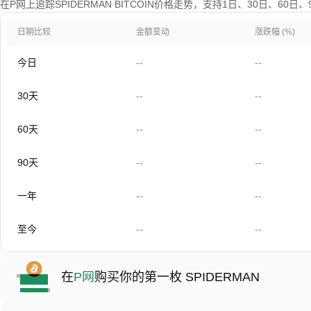
在P网上追踪SPIDERMAN BITCOIN价格走势，支持1日、30日、60
日期比较
金额变动
涨跌幅 (%)
今日
--
--
30天
--
--
60天
--
--
90天
--
--
一年
--
--
至今
--
--
在
P网
购买你的第一枚 SPIDERMAN