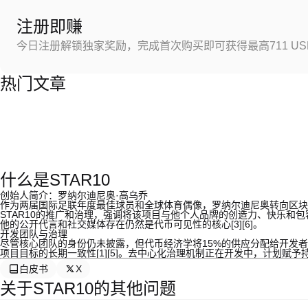
注册即赚
今日注册解锁独家奖励，完成首次购买即可获得最高711 US
热门文章
什么是STAR10
创始人简介：罗纳尔迪尼奥·高乌乔
作为两届国际足联年度最佳球员和全球体育偶像，罗纳尔迪尼奥转向区块
STAR10的推广和治理，强调将该项目与他个人品牌的创造力、快乐和包容性
他的公开代言和社交媒体存在仍然是代币可见性的核心[3][6]。
开发团队与治理
尽管核心团队的身份仍未披露，但代币经济学将15%的供应分配给开发
项目目标的长期一致性[1][5]。去中心化治理机制正在开发中，计划赋予持
白皮书
X
关于STAR10的其他问题