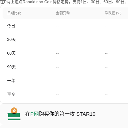
在P网上追踪Ronaldinho Coin价格走势，支持1日、30日、60日、9
日期比较
金额变动
涨跌幅 (%)
今日
--
--
30天
--
--
60天
--
--
90天
--
--
一年
--
--
至今
--
--
在
P网
购买你的第一枚 STAR10