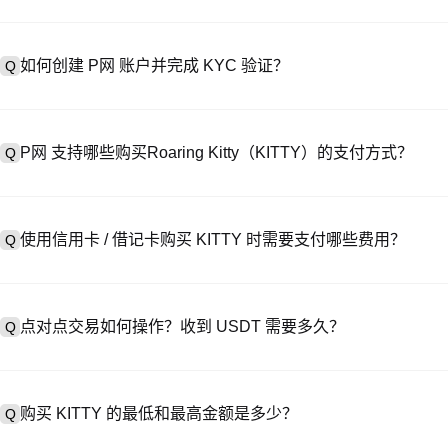
如何创建 P网 账户并完成 KYC 验证？
Q
创建账户需访问
注册页面
或下载 P网 应用（iOS/Android），
A
成验证。注册后进入 “设置→安全与验证”，上传有效身份证件和自拍。验
P网 支持哪些购买Roaring Kitty（KITTY）的支付方式？
Q
P网 支持：1）信用卡 / 借记卡（Visa/MasterCard）即时购
A
处购买 USDT；3）银行转账（法币入金）支持美元等法币，到账需 1-
使用信用卡 / 借记卡购买 KITTY 时需要支付哪些费用？
Q
易，提供定制报价。
信用卡手续费因第三方提供商而异，通常为 0.5%-1.5%。P网 不存
A
USDT→KITTY，此时执行 KITTY/USDT 交易需支付标准现货交易费（
点对点交易如何操作？收到 USDT 需要多久？
Q
在 P2P 交易中，选择活跃卖家的广告，发起购买订单，直接向卖家付款
A
释放至你的钱包。结算时间通常为 15 分钟到 2 小时，取决于支付
购买 KITTY 的最低和最高金额是多少？
Q