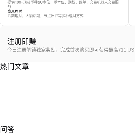
提供400+现货币种&U本位、币本位、期权、跟单、交易机器人交易服
务
高息理财
活期理财，大额活期，节点质押等多种理财方式
注册即赚
今日注册解锁独家奖励，完成首次购买即可获得最高711 US
热门文章
问答