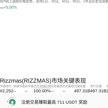
在P网上追踪价格走势，支持1日、30日、60日、90日、1年及历史全周
--
+5.00%
Rizzmas(RIZZMAS)市场关键表现
市值排行
流通市值
总市值
代币流通比例
历史最高
历史最低
流通总量
发行总量
#2,252
--
--
100.00
%
--
--
497.31B
497.31B
注册交易赚取最高 711 USDT 奖励