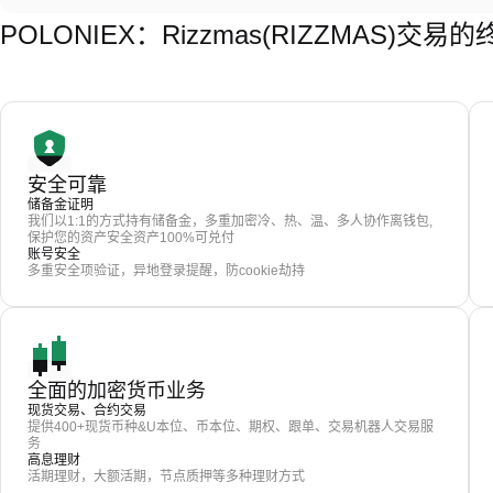
POLONIEX：Rizzmas(RIZZMAS)交
安全可靠
储备金证明
我们以1:1的方式持有储备金，多重加密冷、热、温、多人协作离钱包,
保护您的资产安全资产100%可兑付
账号安全
多重安全项验证，异地登录提醒，防cookie劫持
全面的加密货币业务
现货交易、合约交易
提供400+现货币种&U本位、币本位、期权、跟单、交易机器人交易服
务
高息理财
活期理财，大额活期，节点质押等多种理财方式