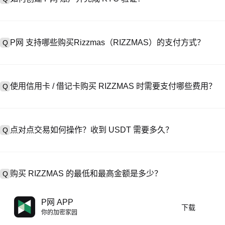
创建账户需访问
注册页面
或下载 P网 应用（iOS/Android），
A
成验证。注册后进入 “设置→安全与验证”，上传有效身份证件和自拍。验
P网 支持哪些购买Rizzmas（RIZZMAS）的支付方式？
Q
P网 支持：1）信用卡 / 借记卡（Visa/MasterCard）即时购
A
处购买 USDT；3）银行转账（法币入金）支持美元等法币，到账需 1-
使用信用卡 / 借记卡购买 RIZZMAS 时需要支付哪些费用？
Q
易，提供定制报价。
信用卡手续费因第三方提供商而异，通常为 0.5%-1.5%。P网 不存
A
USDT→RIZZMAS，此时执行 RIZZMAS/USDT 交易需支付标准现
点对点交易如何操作？收到 USDT 需要多久？
Q
在 P2P 交易中，选择活跃卖家的广告，发起购买订单，直接向卖家付款
A
释放至你的钱包。结算时间通常为 15 分钟到 2 小时，取决于支付
购买 RIZZMAS 的最低和最高金额是多少？
Q
最低和最高限额因购买方式和验证等级而异。信用卡 / 借记卡最低通常
A
P网 APP
下载
常起价 10 美元）；银行转账最低存款多为 100 美元。操作前请查
你的加密家园