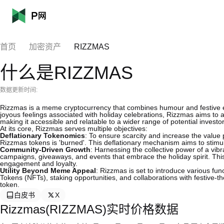
首页
加密资产
RIZZMAS
什么是RIZZMAS
数据更新时间:
Rizzmas is a meme cryptocurrency that combines humour and festive en
joyous feelings associated with holiday celebrations, Rizzmas aims to 
making it accessible and relatable to a wider range of potential investo
At its core, Rizzmas serves multiple objectives:
Deflationary Tokenomics
: To ensure scarcity and increase the value 
Rizzmas tokens is 'burned'. This deflationary mechanism aims to stimu
Community-Driven Growth
: Harnessing the collective power of a vi
campaigns, giveaways, and events that embrace the holiday spirit. Th
engagement and loyalty.
Utility Beyond Meme Appeal
: Rizzmas is set to introduce various fu
Tokens (NFTs), staking opportunities, and collaborations with festive-t
token.
白皮书
X
Rizzmas(RIZZMAS)实时价格数据