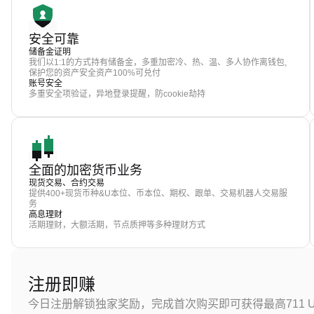
安全可靠
储备金证明
我们以1:1的方式持有储备金，多重加密冷、热、温、多人协作离钱包,
保护您的资产安全资产100%可兑付
账号安全
多重安全项验证，异地登录提醒，防cookie劫持
全面的加密货币业务
现货交易、合约交易
提供400+现货币种&U本位、币本位、期权、跟单、交易机器人交易服
务
高息理财
活期理财，大额活期，节点质押等多种理财方式
注册即赚
今日注册解锁独家奖励，完成首次购买即可获得最高711 U