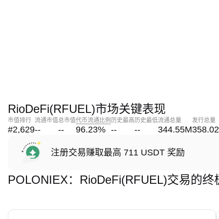
RioDeFi(RFUEL)市场关键表现
市值排行
流通市值
总市值
代币流通比例
历史最高
历史最低
流通总量
发行总量
#2,629
--
--
96.23
%
--
--
344.55M
358.0
注册交易赚取最高 711 USDT 奖励
POLONIEX：RioDeFi(RFUEL)交易