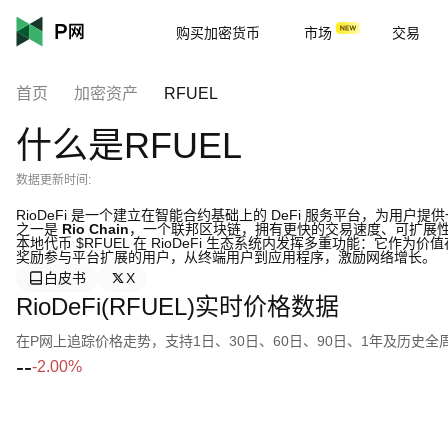
购买加密货币
市场
交易
首页
加密资产
RFUEL
什么是RFUEL
数据更新时间:
RioDeFi 是一个建立在智能合约基础上的 DeFi 服务平台，为
之一是
Rio Chain
，一个联邦区块链，拥有更快的交易速度、可扩展
本地代币 $RFUEL 在 RioDeFi 生态系统内发挥多重功能：它作
奖励参与平台扩展的用户，从终端用户到应用程序，激励网络增长。
白皮书
X
RioDeFi(RFUEL)实时价格数据
在P网上追踪价格走势，支持1日、30日、60日、90日、1年及历史
--
-2.00%