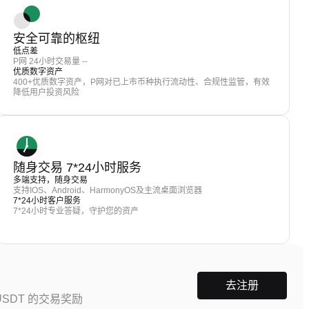
安全可靠的枢纽
低点差
P网 24小时交易量 --
优质数字资产
400+优质数字资产，P网对已上市币种执行流动性、合规性监管，有效
降低用户投资风险
随身交易 7*24小时服务
多端支持，随身交易
支持IOS、Android、HarmonyOS及主流桌面浏览器
7*24小时客户服务
7*24小时专业答疑，守护您的资产
去注册
SDT 的交易奖励