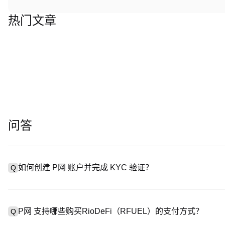
热门文章
问答
如何创建 P网 账户并完成 KYC 验证？
Q
创建账户需访问
注册页面
或下载 P网 应用（iOS/Android
A
成验证。注册后进入 “设置→安全与验证”，上传有效身份证件和自拍。
P网 支持哪些购买RioDeFi（RFUEL）的支付方式？
Q