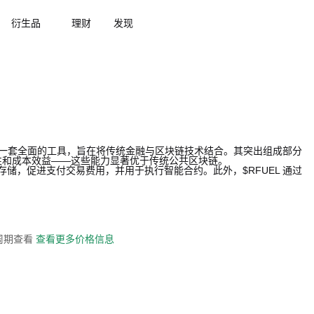
衍生品
理财
发现
用户提供一套全面的工具，旨在将传统金融与区块链技术结合。其突出组成部分
性和成本效益——这些能力显著优于传统公共区块链。
为价值存储，促进支付交易费用，并用于执行智能合约。此外，$RFUEL 通过
全周期查看
查看更多价格信息