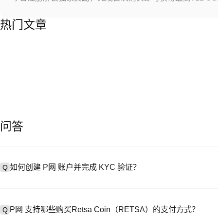
热门文章
问答
如何创建 P网 账户并完成 KYC 验证？
Q
创建账户需访问
注册页面
或下载 P网 应用（iOS/Android），
A
成验证。注册后进入 “设置→安全与验证”，上传有效身份证件和自拍。验
P网 支持哪些购买Retsa Coin（RETSA）的支付方式？
Q