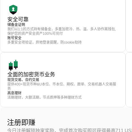
安全可靠
储备金证明
我们以1:1的方式持有储备金，多重加密冷、热、温、多人协作离钱包,
保护您的资产安全资产100%可兑付
账号安全
多重安全项验证，异地登录提醒，防cookie劫持
全面的加密货币业务
现货交易、合约交易
提供400+现货币种&U本位、币本位、期权、跟单、交易机器人交易服
务
高息理财
活期理财，大额活期，节点质押等多种理财方式
注册即赚
今日注册解锁独家奖励，完成首次购买即可获得最高711 US