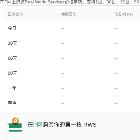
在P网上追踪Real World Services价格走势，支持1日、30日、60日
日期比较
金额变动
涨跌幅 (%)
今日
--
--
30天
--
--
60天
--
--
90天
--
--
一年
--
--
至今
--
--
在
P网
购买你的第一枚 RWS