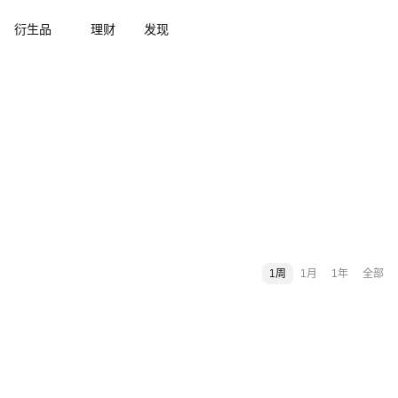
衍生品
理财
发现
1周
1月
1年
全部