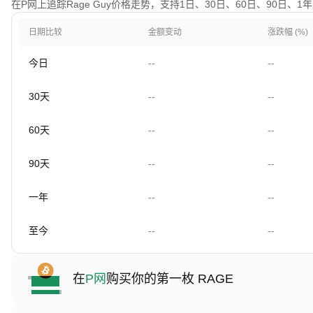
在P网上追踪Rage Guy价格走势，支持1日、30日、60日、90日、
日期比较
金额变动
涨跌幅 (%)
今日
--
--
30天
--
--
60天
--
--
90天
--
--
一年
--
--
至今
--
--
在
P网
购买你的第一枚 RAGE