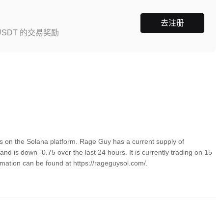
去注册
SDT 的交易奖励
 on the Solana platform. Rage Guy has a current supply of
 is down -0.75 over the last 24 hours. It is currently trading on 15
rmation can be found at https://rageguysol.com/.