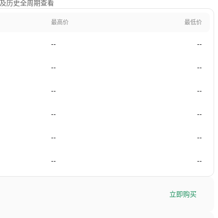
1年及历史全周期查看
最高价
最低价
--
--
--
--
--
--
--
--
--
--
--
--
立即购买