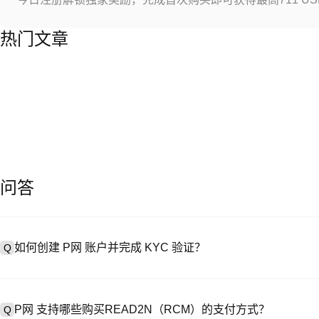
热门文章
问答
如何创建 P网 账户并完成 KYC 验证？
Q
创建账户需访问
注册页面
或下载 P网 应用（iOS/Android），
A
成验证。注册后进入 “设置→安全与验证”，上传有效身份证件和自拍。验
P网 支持哪些购买READ2N（RCM）的支付方式？
Q