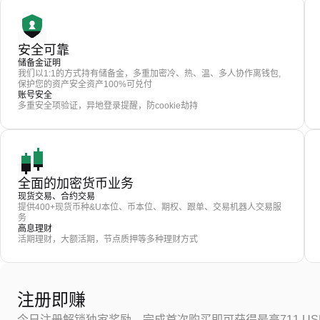
安全可靠
储备金证明
我们以1:1的方式持有储备金，多重加密冷、热、温、多人协作离钱包,
保护您的资产安全资产100%可兑付
账号安全
多重安全项验证，异地登录提醒，防cookie劫持
全面的加密货币业务
现货交易、合约交易
提供400+现货币种&U本位、币本位、期权、跟单、交易机器人交易服
务
高息理财
活期理财，大额活期，节点质押等多种理财方式
注册即赚
今日注册解锁独家奖励，完成首次购买即可获得最高711 US