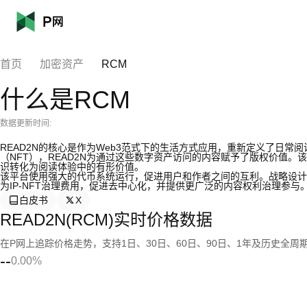
首页
加密资产
RCM
什么是RCM
数据更新时间:
READ2N的核心是作为Web3范式下的生活方式应用，重新定义了日
（NFT），READ2N为通过这些数字资产访问的内容赋予了版权价值
识转化为阅读体验中的有形价值。
该平台使用强大的代币系统运行，促进用户和作者之间的互利。战略设计
为IP-NFT治理费用，促进去中心化，并提供更广泛的内容权利治理参与
白皮书
X
READ2N(RCM)实时价格数据
在P网上追踪价格走势，支持1日、30日、60日、90日、1年及历史全周
--
0.00%