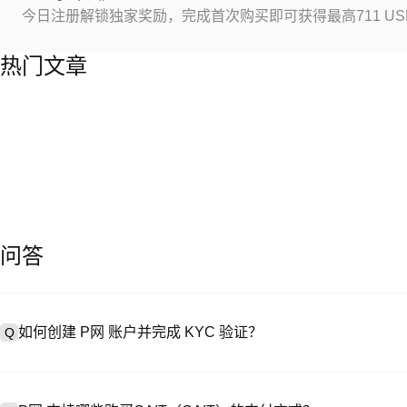
今日注册解锁独家奖励，完成首次购买即可获得最高711 US
热门文章
问答
如何创建 P网 账户并完成 KYC 验证？
Q
创建账户需访问
注册页面
或下载 P网 应用（iOS/Android），
A
成验证。注册后进入 “设置→安全与验证”，上传有效身份证件和自拍。验