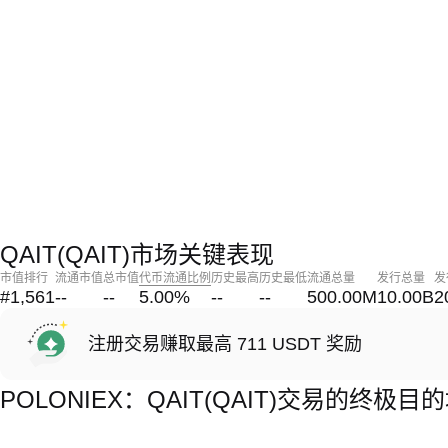
QAIT(QAIT)市场关键表现
市值排行
流通市值
总市值
代币流通比例
历史最高
历史最低
流通总量
发行总量
发
#1,561
--
--
5.00
%
--
--
500.00M
10.00B
2
注册交易赚取最高 711 USDT 奖励
POLONIEX：QAIT(QAIT)交易的终极目