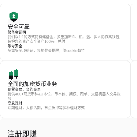
安全可靠
储备金证明
我们以1:1的方式持有储备金，多重加密冷、热、温、多人协作离钱包,
保护您的资产安全资产100%可兑付
账号安全
多重安全项验证，异地登录提醒，防cookie劫持
全面的加密货币业务
现货交易、合约交易
提供400+现货币种&U本位、币本位、期权、跟单、交易机器人交易服
务
高息理财
活期理财，大额活期，节点质押等多种理财方式
注册即赚