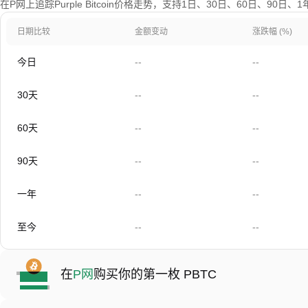
在P网上追踪Purple Bitcoin价格走势，支持1日、30日、60日、90日
日期比较
金额变动
涨跌幅 (%)
今日
--
--
30天
--
--
60天
--
--
90天
--
--
一年
--
--
至今
--
--
在
P网
购买你的第一枚 PBTC