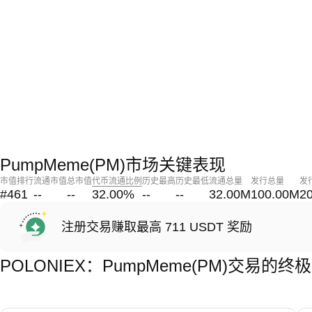
PumpMeme(PM)市场关键表现
市值排行
流通市值
总市值
代币流通比例
历史最高
历史最低
流通总量
发行总量
发
#461
--
--
32.00
%
--
--
32.00M
100.00M
2
注册交易赚取最高 711 USDT 奖励
POLONIEX：PumpMeme(PM)交易的终