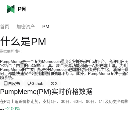
首页
加密资产
PM
什么是PM
数据更新时间:
PumpMeme是一个专为Memecoin量身定制的先进启动平台，允
它结合了内置的市场做市工具、聚合交易功能和基于AI的创建工具，为
PumpMeme的主要目标是使Memecoin创建的访问变得民主化，
何，都能快速安全地创建他们的模因代币。此外，PumpMeme专注于
励系统。
白皮书
Github
X
PumpMeme(PM)实时价格数据
在P网上追踪价格走势，支持1日、30日、60日、90日、1年及历史全周
--
+2.00%