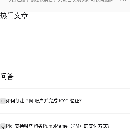
热门文章
问答
如何创建 P网 账户并完成 KYC 验证？
Q
创建账户需访问
注册页面
或下载 P网 应用（iOS/Android），
A
成验证。注册后进入 “设置→安全与验证”，上传有效身份证件和自拍。验
P网 支持哪些购买PumpMeme（PM）的支付方式？
Q