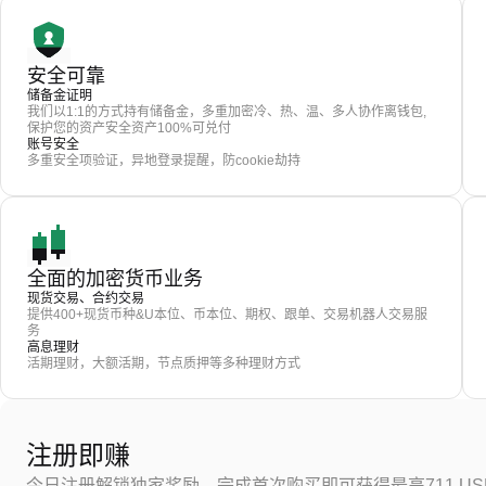
安全可靠
储备金证明
我们以1:1的方式持有储备金，多重加密冷、热、温、多人协作离钱包,
保护您的资产安全资产100%可兑付
账号安全
多重安全项验证，异地登录提醒，防cookie劫持
全面的加密货币业务
现货交易、合约交易
提供400+现货币种&U本位、币本位、期权、跟单、交易机器人交易服
务
高息理财
活期理财，大额活期，节点质押等多种理财方式
注册即赚
今日注册解锁独家奖励，完成首次购买即可获得最高711 US