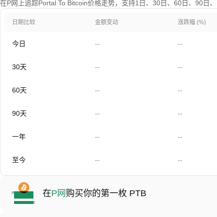
在P网上追踪Portal To Bitcoin价格走势，支持1日、30日、60日、9
日期比较
金额变动
涨跌幅 (%)
今日
--
--
30天
--
--
60天
--
--
90天
--
--
一年
--
--
至今
--
--
在
P网
购买你的第一枚 PTB