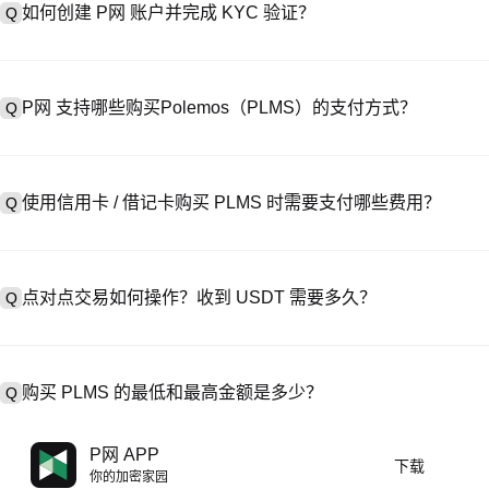
如何创建 P网 账户并完成 KYC 验证？
Q
创建账户需访问
注册页面
或下载 P网 应用（iOS/Android），
A
成验证。注册后进入 “设置→安全与验证”，上传有效身份证件和自拍。验
P网 支持哪些购买Polemos（PLMS）的支付方式？
Q
P网 支持：1）信用卡 / 借记卡（Visa/MasterCard）即时购
A
处购买 USDT；3）银行转账（法币入金）支持美元等法币，到账需 1-
使用信用卡 / 借记卡购买 PLMS 时需要支付哪些费用？
Q
易，提供定制报价。
信用卡手续费因第三方提供商而异，通常为 0.5%-1.5%。P网 不存
A
USDT→PLMS，此时执行 PLMS/USDT 交易需支付标准现货交易费（
点对点交易如何操作？收到 USDT 需要多久？
Q
在 P2P 交易中，选择活跃卖家的广告，发起购买订单，直接向卖家付款
A
释放至你的钱包。结算时间通常为 15 分钟到 2 小时，取决于支付
购买 PLMS 的最低和最高金额是多少？
Q
最低和最高限额因购买方式和验证等级而异。信用卡 / 借记卡最低通常
A
P网 APP
下载
常起价 10 美元）；银行转账最低存款多为 100 美元。操作前请查
你的加密家园