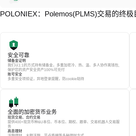
POLONIEX：Polemos(PLMS)交易的终
安全可靠
储备金证明
我们以1:1的方式持有储备金，多重加密冷、热、温、多人协作离钱包,
保护您的资产安全资产100%可兑付
账号安全
多重安全项验证，异地登录提醒，防cookie劫持
全面的加密货币业务
现货交易、合约交易
提供400+现货币种&U本位、币本位、期权、跟单、交易机器人交易服
务
高息理财
活期理财，大额活期，节点质押等多种理财方式