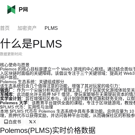
首页
加密资产
PLMS
什么是PLMS
数据更新时间:
核心使命与愿景
Polemos 的核心目标是建立一个 Web3 游戏的中心枢纽。通过结合类似于
入区块链时面临的关键障碍。该倡议专注于三个关键领域：提高对 Web
用户体验。
Polemos 生态系统：关键组成部分
该生态系统包含几个值得注意的功能，增强了其对玩家的吸引力：
锻造厂
：作为一个尖端分析和资产管理工具，对于玩家优化游戏体验至关
军械库
：此功能允许无抵押 NFT 借贷，使玩家能够在无需提前资本的
奖学金计划
：旨在增强社区参与，该计划提供教育资源和财务支持，以帮
Polemos 大学
：该教育平台提供全面的课程，专注于区块链游戏，教授
$PLMS 代币：实用性与治理
本地 $PLMS 代币在 Polemos 生态系统中具有多重功能。总供应量为 
理，质押代币以获得奖励，并访问各种平台功能，从而确保社区的积极参
白皮书
X
Polemos(PLMS)实时价格数据