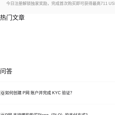
今日注册解锁独家奖励，完成首次购买即可获得最高711 US
热门文章
问答
如何创建 P网 账户并完成 KYC 验证？
Q
创建账户需访问
注册页面
或下载 P网 应用（iOS/Android），
A
成验证。注册后进入 “设置→安全与验证”，上传有效身份证件和自拍。验