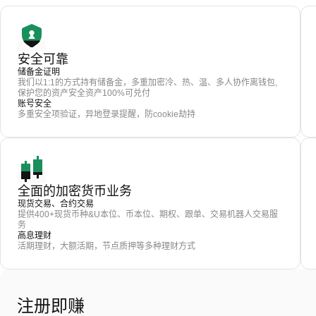
安全可靠
储备金证明
我们以1:1的方式持有储备金，多重加密冷、热、温、多人协作离钱包,
保护您的资产安全资产100%可兑付
账号安全
多重安全项验证，异地登录提醒，防cookie劫持
全面的加密货币业务
现货交易、合约交易
提供400+现货币种&U本位、币本位、期权、跟单、交易机器人交易服
务
高息理财
活期理财，大额活期，节点质押等多种理财方式
注册即赚