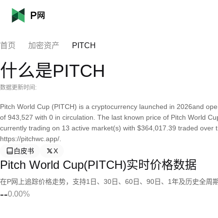
首页
加密资产
PITCH
什么是PITCH
数据更新时间:
Pitch World Cup (PITCH) is a cryptocurrency launched in 2026and oper
of 943,527 with 0 in circulation. The last known price of Pitch World Cu
currently trading on 13 active market(s) with $364,017.39 traded over 
https://pitchwc.app/.
白皮书
X
Pitch World Cup(PITCH)实时价格数据
在P网上追踪价格走势，支持1日、30日、60日、90日、1年及历史全周
--
0.00%