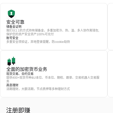
安全可靠
储备金证明
我们以1:1的方式持有储备金，多重加密冷、热、温、多人协作离钱包,
保护您的资产安全资产100%可兑付
账号安全
多重安全项验证，异地登录提醒，防cookie劫持
全面的加密货币业务
现货交易、合约交易
提供400+现货币种&U本位、币本位、期权、跟单、交易机器人交易服
务
高息理财
活期理财，大额活期，节点质押等多种理财方式
注册即赚