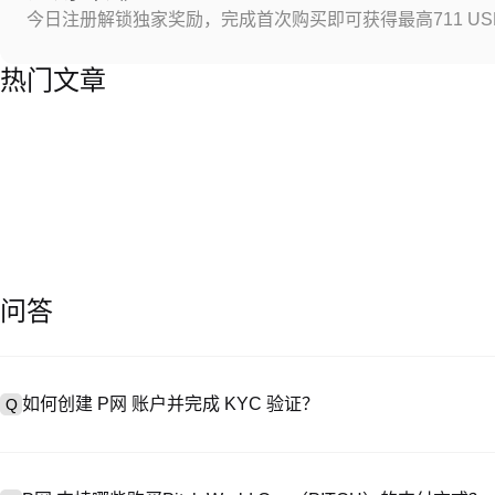
今日注册解锁独家奖励，完成首次购买即可获得最高711 US
热门文章
问答
如何创建 P网 账户并完成 KYC 验证？
Q
创建账户需访问
注册页面
或下载 P网 应用（iOS/Android），
A
成验证。注册后进入 “设置→安全与验证”，上传有效身份证件和自拍。验