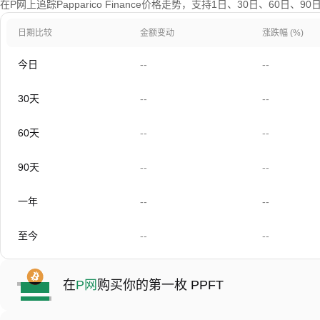
在P网上追踪Papparico Finance价格走势，支持1日、30日、60日、
日期比较
金额变动
涨跌幅 (%)
今日
--
--
30天
--
--
60天
--
--
90天
--
--
一年
--
--
至今
--
--
在
P网
购买你的第一枚 PPFT