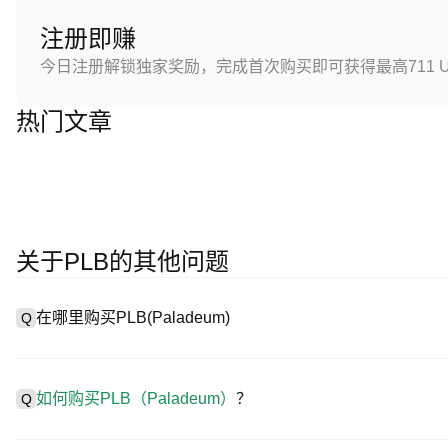
注册即赚
今日注册解锁独家奖励，完成首次购买即可获得最高711 U
热门文章
关于PLB的其他问题
在哪里购买PLB(Paladeum)
Q
A
中心化交易所（CEX）是购买Paladeum最简单、最可靠的方式
用户轻松交易。例如，P网支持多种代币交易，包括PLB，并提供
如何购买PLB（Paladeum）
？
Q
在 CEX 购买Paladeum一般需要以下步骤：