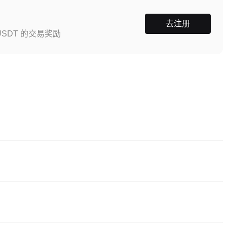
去注册
SDT 的交易奖励
之一。CEX平台提供更为友好的用户界面、高流动性和各种交易工具，帮助
具有竞争力的交易费用。