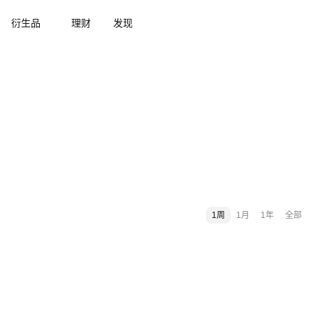
衍生品
理财
发现
1周
1月
1年
全部