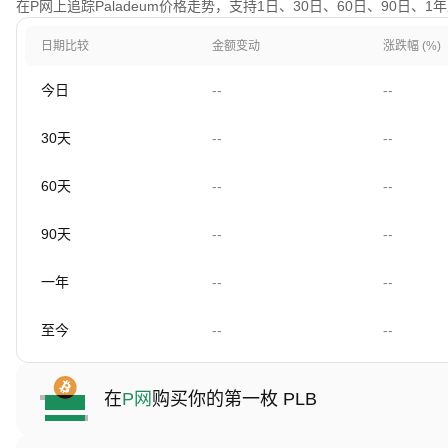
在P网上追踪Paladeum价格走势，支持1日、30日、60日、90日、
日期比较
金额变动
涨跌幅 (%)
今日
--
--
30天
--
--
60天
--
--
90天
--
--
一年
--
--
至今
--
--
在
P网
购买你的第一枚 PLB