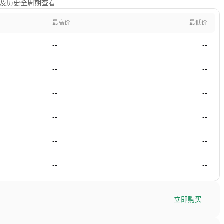
1年及历史全周期查看
最高价
最低价
--
--
--
--
--
--
--
--
--
--
--
--
立即购买