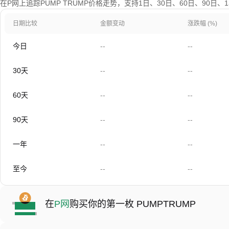
在P网上追踪PUMP TRUMP价格走势，支持1日、30日、60日、90日
日期比较
金额变动
涨跌幅 (%)
今日
--
--
30天
--
--
60天
--
--
90天
--
--
一年
--
--
至今
--
--
在
P网
购买你的第一枚 PUMPTRUMP