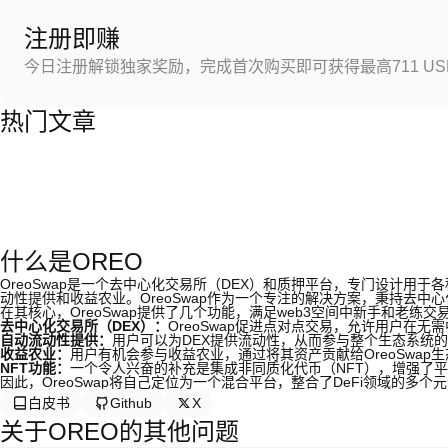
注册即赚
今日注册解锁独家奖励，完成首次购买即可获得最高711 US
热门文章
什么是OREO
OreoSwap是一个去中心化交易所（DEX）和质押平台，专门设计用于
动性提供和收益农业。OreoSwap作为一个专注的解决方案，秉持去
在其核心，OreoSwap提供了几个功能，满足web3空间中新手和老练交
去中心化交易所（DEX）：
OreoSwap促进点对点交易，允许用户在
自动流动性提供：
用户可以为DEX提供流动性，从而参与整个生态系统
收益农业：
用户有机会参与收益农业，通过将其资产贡献给OreoSwa
NFT功能：
一个令人兴奋的补充是集成非同质化代币（NFT），增强了平
因此，OreoSwap将自己定位为一个混合平台，整合了DeFi领域的
白皮书
Github
X
关于OREO的其他问题