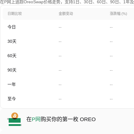
在P网上追踪OreoSwap价格走势，支持1日、30日、60日、90日、1
日期比较
金额变动
涨跌幅 (%)
今日
--
--
30天
--
--
60天
--
--
90天
--
--
一年
--
--
至今
--
--
在
P网
购买你的第一枚 OREO