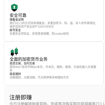
安全可靠
储备金证明
我们以1:1的方式持有储备金，多重加密冷、热、温、多人协作离钱包,
保护您的资产安全资产100%可兑付
账号安全
多重安全项验证，异地登录提醒，防cookie劫持
全面的加密货币业务
现货交易、合约交易
提供400+现货币种&U本位、币本位、期权、跟单、交易机器人交易服
务
高息理财
活期理财，大额活期，节点质押等多种理财方式
注册即赚
今日注册解锁独家奖励，完成首次购买即可获得最高711 U