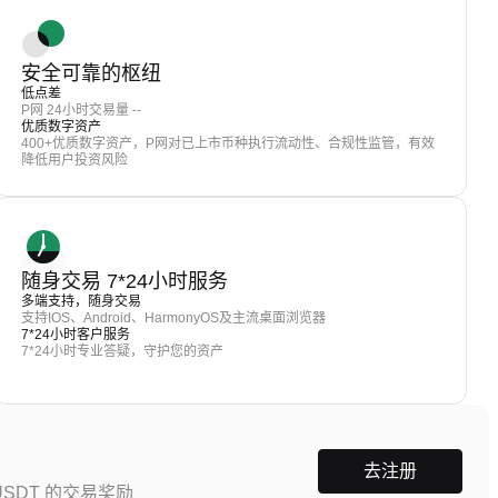
安全可靠的枢纽
低点差
P网 24小时交易量 --
优质数字资产
400+优质数字资产，P网对已上市币种执行流动性、合规性监管，有效
降低用户投资风险
随身交易 7*24小时服务
多端支持，随身交易
支持IOS、Android、HarmonyOS及主流桌面浏览器
7*24小时客户服务
7*24小时专业答疑，守护您的资产
去注册
SDT 的交易奖励