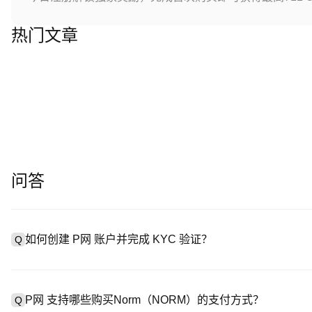
热门文章
问答
如何创建 P网 账户并完成 KYC 验证？
Q
创建账户需访问
注册页面
或下载 P网 应用（iOS/Android
A
成验证。注册后进入 “设置→安全与验证”，上传有效身份证件和自拍。
P网 支持哪些购买Norm（NORM）的支付方式？
Q