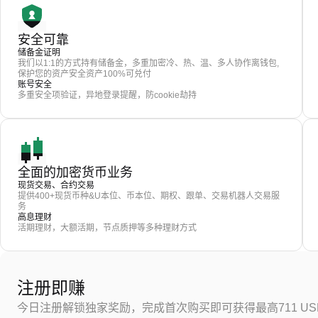
安全可靠
储备金证明
我们以1:1的方式持有储备金，多重加密冷、热、温、多人协作离钱包,
保护您的资产安全资产100%可兑付
账号安全
多重安全项验证，异地登录提醒，防cookie劫持
全面的加密货币业务
现货交易、合约交易
提供400+现货币种&U本位、币本位、期权、跟单、交易机器人交易服
务
高息理财
活期理财，大额活期，节点质押等多种理财方式
注册即赚
今日注册解锁独家奖励，完成首次购买即可获得最高711 US