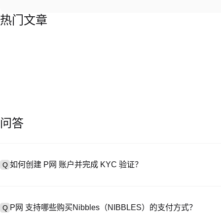
热门文章
问答
如何创建 P网 账户并完成 KYC 验证？
Q
创建账户需访问
注册页面
或下载 P网 应用（iOS/Android），
A
成验证。注册后进入 “设置→安全与验证”，上传有效身份证件和自拍。验
P网 支持哪些购买Nibbles（NIBBLES）的支付方式？
Q