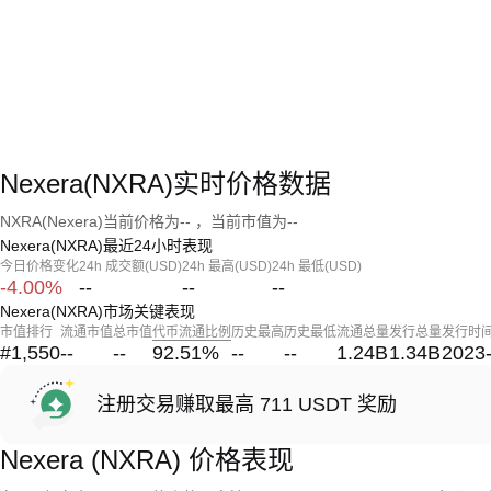
Nexera(NXRA)实时价格数据
NXRA(Nexera)当前价格为-- ，当前市值为--
Nexera(NXRA)最近24小时表现
今日价格变化
24h 成交额(USD)
24h 最高(USD)
24h 最低(USD)
-4.00%
--
--
--
Nexera(NXRA)市场关键表现
市值排行
流通市值
总市值
代币流通比例
历史最高
历史最低
流通总量
发行总量
发行时
#1,550
--
--
92.51
%
--
--
1.24B
1.34B
2023
注册交易赚取最高 711 USDT 奖励
Nexera (NXRA) 价格表现