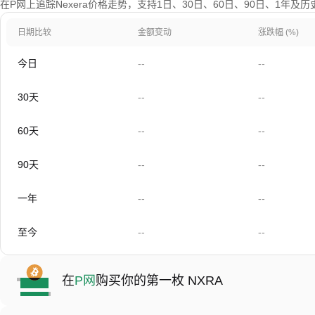
在P网上追踪Nexera价格走势，支持1日、30日、60日、90日、1年及
日期比较
金额变动
涨跌幅 (%)
今日
--
--
30天
--
--
60天
--
--
90天
--
--
一年
--
--
至今
--
--
在
P网
购买你的第一枚 NXRA