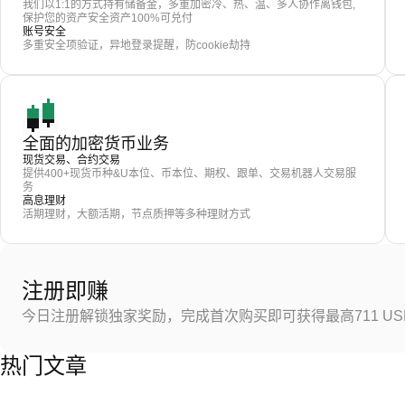
我们以1:1的方式持有储备金，多重加密冷、热、温、多人协作离钱包,
保护您的资产安全资产100%可兑付
账号安全
多重安全项验证，异地登录提醒，防cookie劫持
全面的加密货币业务
现货交易、合约交易
提供400+现货币种&U本位、币本位、期权、跟单、交易机器人交易服
务
高息理财
活期理财，大额活期，节点质押等多种理财方式
注册即赚
今日注册解锁独家奖励，完成首次购买即可获得最高711 US
热门文章