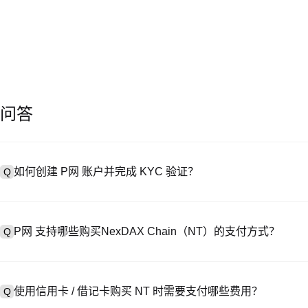
问答
如何创建 P网 账户并完成 KYC 验证？
Q
创建账户需访问
注册页面
或下载 P网 应用（iOS/Android），
A
成验证。注册后进入 “设置→安全与验证”，上传有效身份证件和自拍。验
P网 支持哪些购买NexDAX Chain（NT）的支付方式？
Q
P网 支持：1）信用卡 / 借记卡（Visa/MasterCard）即时购
A
处购买 USDT；3）银行转账（法币入金）支持美元等法币，到账需 1-
使用信用卡 / 借记卡购买 NT 时需要支付哪些费用？
Q
易，提供定制报价。