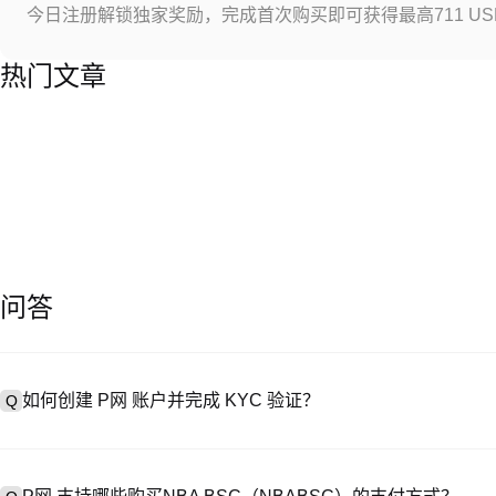
今日注册解锁独家奖励，完成首次购买即可获得最高711 US
热门文章
问答
如何创建 P网 账户并完成 KYC 验证？
Q
创建账户需访问
注册页面
或下载 P网 应用（iOS/Android），
A
成验证。注册后进入 “设置→安全与验证”，上传有效身份证件和自拍。验