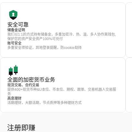
安全可靠
储备金证明
我们以1:1的方式持有储备金，多重加密冷、热、温、多人协作离钱包,
保护您的资产安全资产100%可兑付
账号安全
多重安全项验证，异地登录提醒，防cookie劫持
全面的加密货币业务
现货交易、合约交易
提供400+现货币种&U本位、币本位、期权、跟单、交易机器人交易服
务
高息理财
活期理财，大额活期，节点质押等多种理财方式
注册即赚