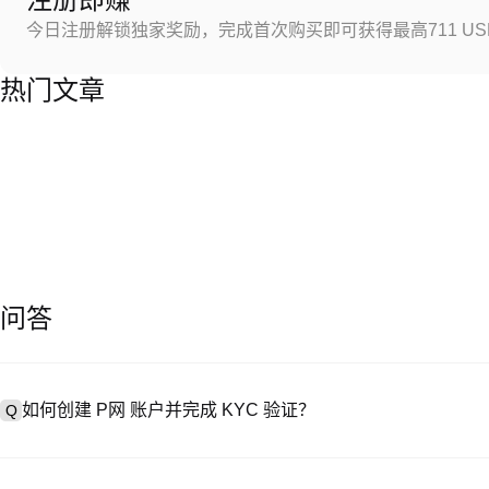
今日注册解锁独家奖励，完成首次购买即可获得最高711 US
热门文章
问答
如何创建 P网 账户并完成 KYC 验证？
Q
创建账户需访问
注册页面
或下载 P网 应用（iOS/Android），
A
成验证。注册后进入 “设置→安全与验证”，上传有效身份证件和自拍。验