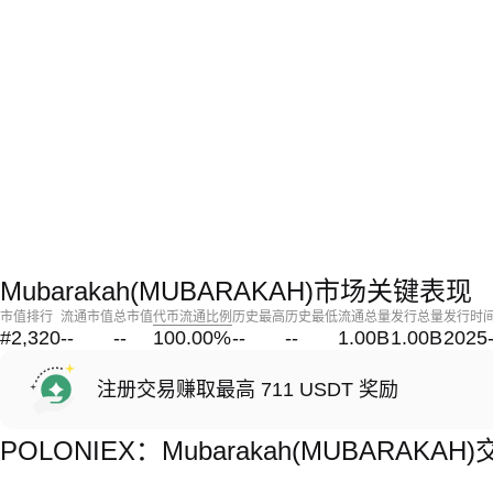
Mubarakah(MUBARAKAH)市场关键表现
市值排行
流通市值
总市值
代币流通比例
历史最高
历史最低
流通总量
发行总量
发行时
#2,320
--
--
100.00
%
--
--
1.00B
1.00B
2025
注册交易赚取最高 711 USDT 奖励
POLONIEX：Mubarakah(MUBARAK