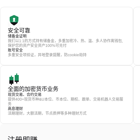
安全可靠
储备金证明
我们以1:1的方式持有储备金，多重加密冷、热、温、多人协作离钱包,
保护您的资产安全资产100%可兑付
账号安全
多重安全项验证，异地登录提醒，防cookie劫持
全面的加密货币业务
现货交易、合约交易
提供400+现货币种&U本位、币本位、期权、跟单、交易机器人交易服
务
高息理财
活期理财，大额活期，节点质押等多种理财方式
注册即赚