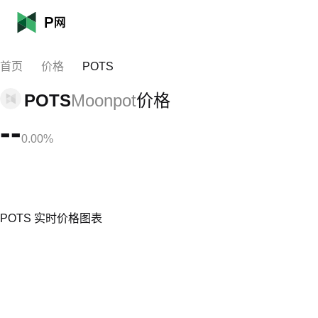
首页
价格
POTS
POTS
Moonpot
价格
--
0.00%
POTS 实时价格图表