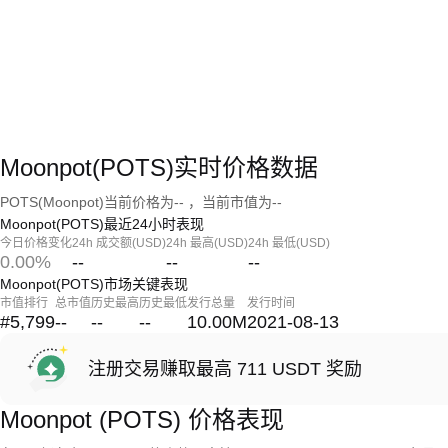
Moonpot(POTS)实时价格数据
POTS(Moonpot)当前价格为-- ，当前市值为--
Moonpot(POTS)最近24小时表现
今日价格变化
24h 成交额(USD)
24h 最高(USD)
24h 最低(USD)
0.00%
--
--
--
Moonpot(POTS)市场关键表现
市值排行
总市值
历史最高
历史最低
发行总量
发行时间
#5,799
--
--
--
10.00M
2021-08-13
注册交易赚取最高 711 USDT 奖励
Moonpot (POTS) 价格表现