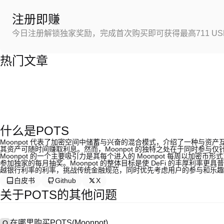
注册即赚
今日注册解锁独家奖励，完成首次购买即可获得最高711 US
热门文章
什么是POTS
Moonpot 代表了加密空间中储蓄与兴奋的混合模式，介绍了一种与资产互
其资产可随时间赚取利息。然而，Moonpot 的独特之处在于同时参与
Moonpot 的一个主要吸引力是其每个进入的 Moonpot 每周以加密
参加独家的每月抽奖。Moonpot 的整体目标是使 DeFi 的丰厚利
越银行利率的利率，挑战传统金融规范，同时优先考虑用户的参与和乐趣
白皮书
Github
X
关于POTS的其他问题
在哪里购买POTS(Moonpot)
Q