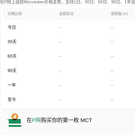
在P网上追踪Microtuber价格走势，支持1日、30日、60日、90日、1
日期比较
金额变动
涨跌幅 (%)
今日
--
--
30天
--
--
60天
--
--
90天
--
--
一年
--
--
至今
--
--
在
P网
购买你的第一枚 MCT