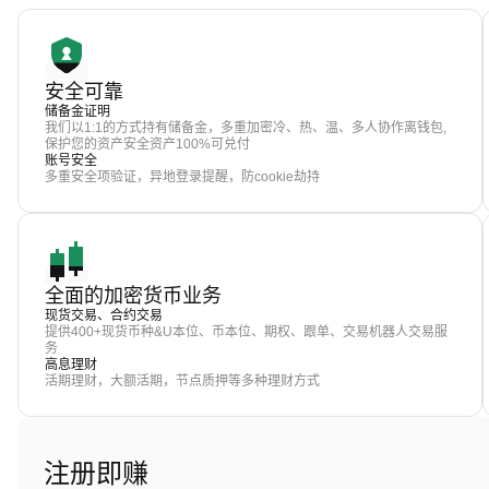
安全可靠
储备金证明
我们以1:1的方式持有储备金，多重加密冷、热、温、多人协作离钱包,
保护您的资产安全资产100%可兑付
账号安全
多重安全项验证，异地登录提醒，防cookie劫持
全面的加密货币业务
现货交易、合约交易
提供400+现货币种&U本位、币本位、期权、跟单、交易机器人交易服
务
高息理财
活期理财，大额活期，节点质押等多种理财方式
注册即赚