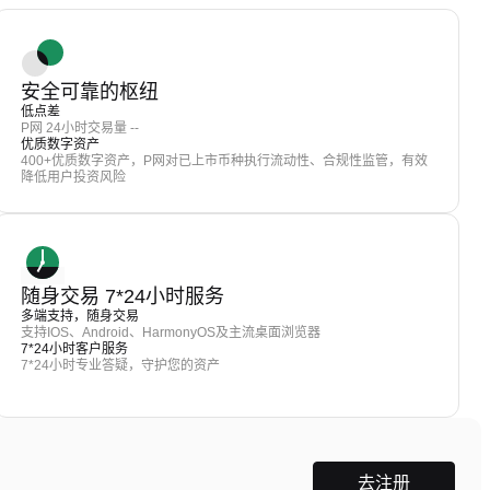
安全可靠的枢纽
低点差
P网 24小时交易量 --
优质数字资产
400+优质数字资产，P网对已上市币种执行流动性、合规性监管，有效
降低用户投资风险
随身交易 7*24小时服务
多端支持，随身交易
支持IOS、Android、HarmonyOS及主流桌面浏览器
7*24小时客户服务
7*24小时专业答疑，守护您的资产
去注册