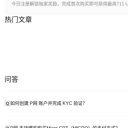
今日注册解锁独家奖励，完成首次购买即可获得最高711 U
热门文章
问答
如何创建 P网 账户并完成 KYC 验证？
Q
创建账户需访问
注册页面
或下载 P网 应用（iOS/Android
A
成验证。注册后进入 “设置→安全与验证”，上传有效身份证件和自拍。