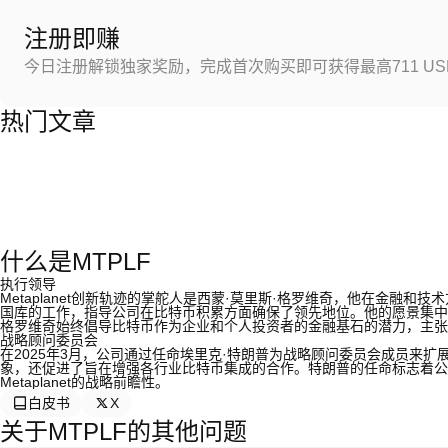
注册即赚
今日注册解锁独家奖励，完成首次购买即可获得最高711 US
热门文章
什么是MTPLF
执行领导
Metaplanet创新轨迹的掌舵人是西蒙·莫里斯·格罗维奇，他在金融
国库的工作，指导公司在比特币积累方面确保了领先地位。他的愿景集中
格罗维奇始终倡导比特币作为企业和个人投资者的金融基石的潜力，主张
战略顾问委员会
在2025年3月，公司通过任命埃里克·特朗普为战略顾问委员会成员来扩展
象，还促进了旨在增强各行业比特币集成的合作。特朗普的任命标志着公
Metaplanet的战略前瞻性。
白皮书
X
关于MTPLF的其他问题