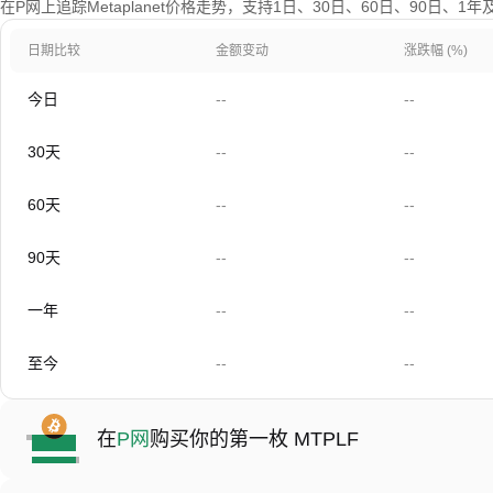
在P网上追踪Metaplanet价格走势，支持1日、30日、60日、90日、1
日期比较
金额变动
涨跌幅 (%)
今日
--
--
30天
--
--
60天
--
--
90天
--
--
一年
--
--
至今
--
--
在
P网
购买你的第一枚 MTPLF