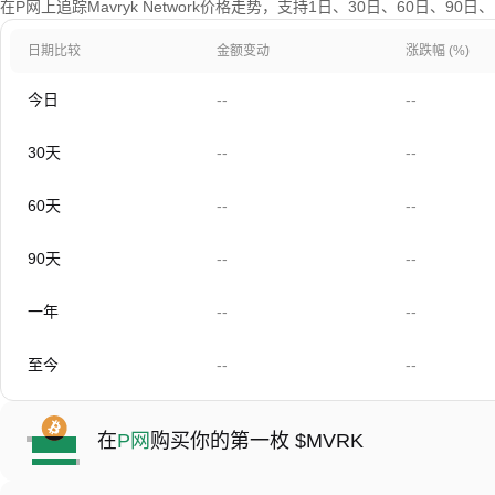
在P网上追踪Mavryk Network价格走势，支持1日、30日、60日、90
日期比较
金额变动
涨跌幅 (%)
今日
--
--
30天
--
--
60天
--
--
90天
--
--
一年
--
--
至今
--
--
在
P网
购买你的第一枚 $MVRK