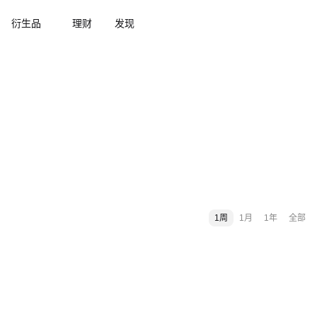
衍生品
理财
发现
1周
1月
1年
全部