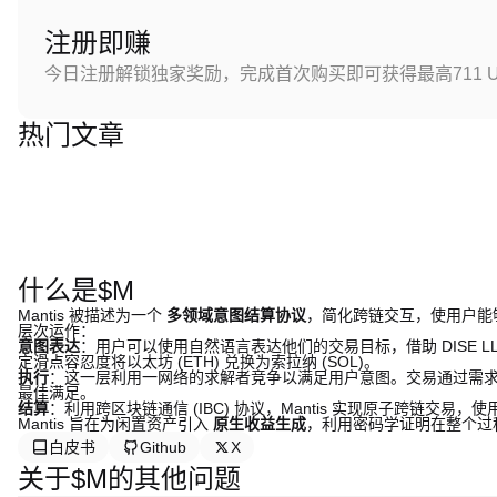
注册即赚
今日注册解锁独家奖励，完成首次购买即可获得最高711 U
热门文章
什么是$M
Mantis 被描述为一个
多领域意图结算协议
，简化跨链交互，使用户能
层次运作：
意图表达
：用户可以使用自然语言表达他们的交易目标，借助 DISE L
定滑点容忍度将以太坊 (ETH) 兑换为索拉纳 (SOL)。
执行
：这一层利用一网络的求解者竞争以满足用户意图。交易通过需求一致性
最佳满足。
结算
：利用跨区块链通信 (IBC) 协议，Mantis 实现原子跨链交易
Mantis 旨在为闲置资产引入
原生收益生成
，利用密码学证明在整个过
白皮书
Github
X
关于$M的其他问题