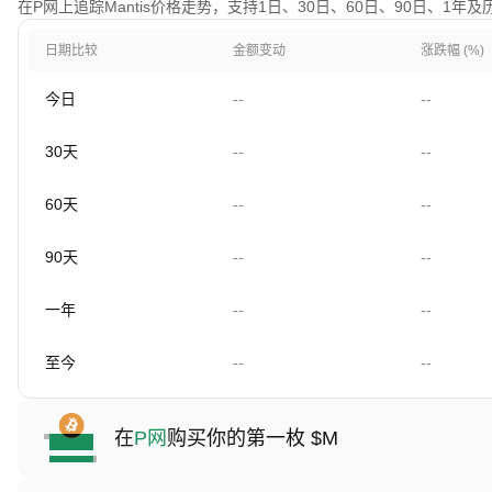
在P网上追踪Mantis价格走势，支持1日、30日、60日、90日、1年
日期比较
金额变动
涨跌幅 (%)
今日
--
--
30天
--
--
60天
--
--
90天
--
--
一年
--
--
至今
--
--
在
P网
购买你的第一枚 $M