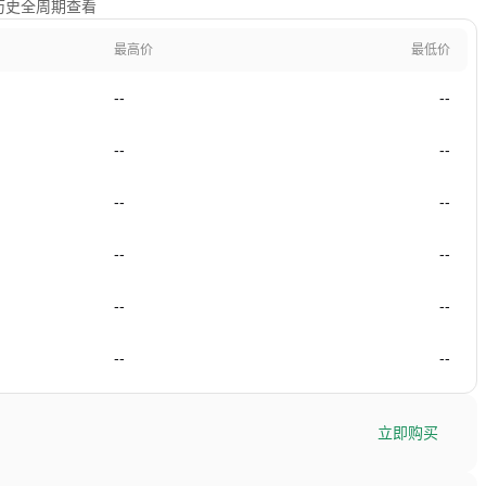
及历史全周期查看
最高价
最低价
--
--
--
--
--
--
--
--
--
--
--
--
立即购买