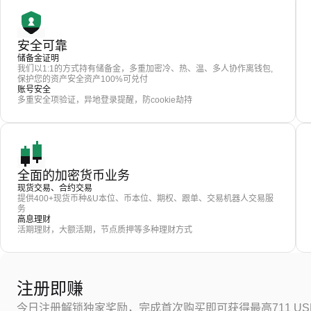
安全可靠
储备金证明
我们以1:1的方式持有储备金，多重加密冷、热、温、多人协作离钱包,
保护您的资产安全资产100%可兑付
账号安全
多重安全项验证，异地登录提醒，防cookie劫持
全面的加密货币业务
现货交易、合约交易
提供400+现货币种&U本位、币本位、期权、跟单、交易机器人交易服
务
高息理财
活期理财，大额活期，节点质押等多种理财方式
注册即赚
今日注册解锁独家奖励，完成首次购买即可获得最高711 US