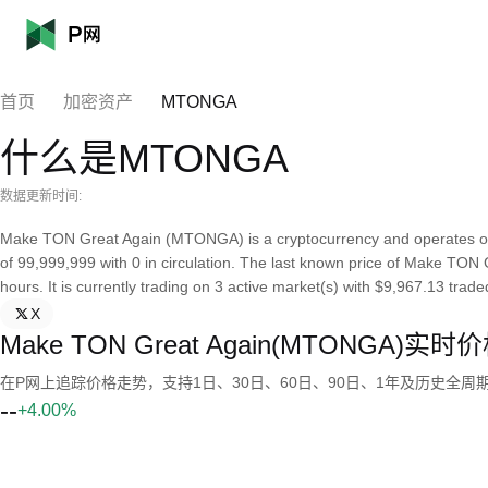
首页
加密资产
MTONGA
什么是MTONGA
数据更新时间:
Make TON Great Again (MTONGA) is a cryptocurrency and operates on
of 99,999,999 with 0 in circulation. The last known price of Make TON
hours. It is currently trading on 3 active market(s) with $9,967.13 trade
X
Make TON Great Again(MTONGA)实
在P网上追踪价格走势，支持1日、30日、60日、90日、1年及历史全周
--
+4.00%