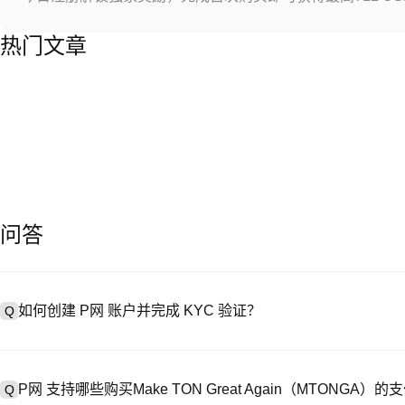
热门文章
问答
如何创建 P网 账户并完成 KYC 验证？
Q
创建账户需访问
注册页面
或下载 P网 应用（iOS/Android），
A
成验证。注册后进入 “设置→安全与验证”，上传有效身份证件和自拍。验
P网 支持哪些购买Make TON Great Again（MTONGA）
Q