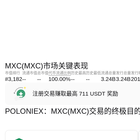
MXC(MXC)市场关键表现
市值排行
流通市值
总市值
代币流通比例
历史最高
历史最低
流通总量
发行总量
发行
#3,182
--
--
100.00
%
--
--
3.24B
3.24B
201
注册交易赚取最高 711 USDT 奖励
POLONIEX：MXC(MXC)交易的终极目