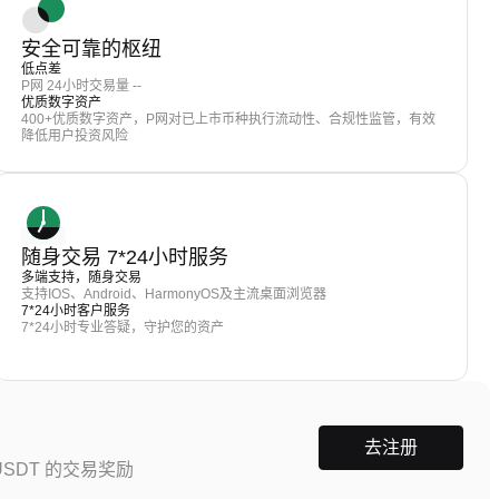
安全可靠的枢纽
低点差
P网 24小时交易量 --
优质数字资产
400+优质数字资产，P网对已上市币种执行流动性、合规性监管，有效
降低用户投资风险
随身交易 7*24小时服务
多端支持，随身交易
支持IOS、Android、HarmonyOS及主流桌面浏览器
7*24小时客户服务
7*24小时专业答疑，守护您的资产
去注册
SDT 的交易奖励