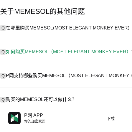
关于MEMESOL的其他问题
在哪里购买MEMESOL(MOST ELEGANT MONKEY EVER)
Q
A
中心化交易所（CEX）是购买MOST ELEGANT MONKEY E
性和各种交易工具，帮助用户轻松交易。例如，P网支持多种代币交易
如何购买MEMESOL（MOST ELEGANT MONKEY EVER）
Q
在 CEX 购买MOST ELEGANT MONKEY EVER一般需要以下步骤：
步骤1.创建账户并完成身份认证（KYC）。
A
在P网仅需4步就可开启您的加密资产交易之旅，安全便捷地买卖MEMESOL
步骤2.在账户中存入法币或者加密货币。
P网支持哪些购买MEMESOL（MOST ELEGANT MONKE
Q
步骤3.在CEX中搜索MEMESOL。
步骤4.以市场价或限价下单购买。
A
P网支持：
1）信用卡/借记卡（Visa/MasterCard）即时购买稳定币（USDT）；
购买的MEMESOL还可以做什么？
Q
2）点对点（P2P）交易，通过托管机制直接从其他用户处购买 USDT
3）银行转账（法币入金）支持美元等法币，到账需1-3个工作日；
4）场外交易（OTC）处理超过10万美元的大宗交易，提供定制报价
A
使用USDT或者USDC进行合约交易。
P网 APP
下载
持币赚币，坐享收益。
你的加密家园