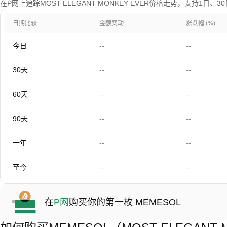
在P网上追踪MOST ELEGANT MONKEY EVER价格走势，支持1日、
日期比较
金额变动
涨跌幅 (%)
今日
--
--
30天
--
--
60天
--
--
90天
--
--
一年
--
--
至今
--
--
在
P网
购买你的第一枚 MEMESOL