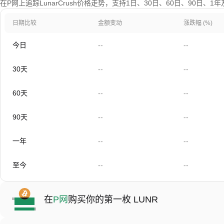
在P网上追踪LunarCrush价格走势，支持1日、30日、60日、90日、
日期比较
金额变动
涨跌幅 (%)
今日
--
--
30天
--
--
60天
--
--
90天
--
--
一年
--
--
至今
--
--
在
P网
购买你的第一枚 LUNR